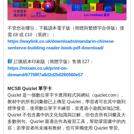
不管您在哪兒，下載讀本電子版（簡體與繁體字合併版）僅
需 £8 或 £10 （英鎊）：
https://waylink.co.uk/downloads/mandarin-chinese-
sentence-building-reader-book-pdf-download/
訂購紙本印刷版（簡體字版）售價 £27：
https://mixam.co.uk/print-on-
demand/67708f7a8d2d2b0260560e57
MCSB Quizlet 單字卡
Quizlet 是一個數位單字卡應用程式與網站（quizlet.com）。
教材中的所有詞彙都已上傳至 Quizlet，學習者可在其中聽到
標準發音，使用數位單字卡練習，並透過小遊戲加強記憶。
Quizlet 不包含書中的文化知識與註解，但包含所有詞彙及大
多數例句。Quizlet 最適合作為複習工具，幫助鞏固書中的內
容；若學習者尚未擁有教材，也可單獨使用 Quizlet 學習。