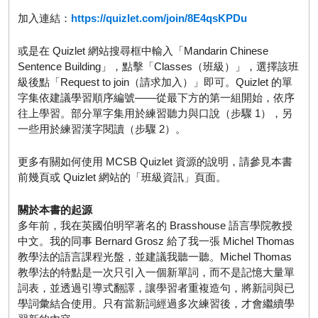
加入連結：
https://quizlet.com/join/8E4qsKPDu
或是在 Quizlet 網站搜尋框中輸入「Mandarin Chinese
Sentence Building」，點擊「Classes（班級）」，選擇該班
級後點「Request to join（請求加入）」即可。Quizlet 的單
字集依建議學習順序編號——從最下方的第一組開始，依序
往上學習。部分單字集用於練習聽力與口說（步驟 1），另
一些用於練習漢字閱讀（步驟 2）。
更多有關如何使用 MCSB Quizlet 資源的說明，請參見本書
前幾頁或 Quizlet 網站的「班級資訊」頁面。
關於本書的起源
多年前，我在英國伯明罕著名的 Brasshouse 語言學院教授
中文。我的同事 Bernard Grosz 給了我一張 Michel Thomas
教學法的語言課程光盤，並建議我聽一聽。Michel Thomas
教學法的特點是一次只引入一個新單詞，而不是記憶大量單
詞表，並透過引導式翻譯，讓學習者重複造句，將新詞與已
學詞彙結合使用。只有當新詞經過多次練習後，才會繼續學