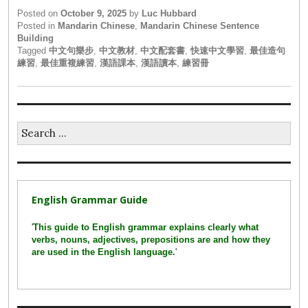
Posted on
October 9, 2025
by
Luc Hubbard
Posted in
Mandarin Chinese
,
Mandarin Chinese Sentence
Building
Tagged
中文句樂步
,
中文教材
,
中文配套書
,
快速中文學習
,
最佳造句
練習
,
最佳重複練習
,
漢語課本
,
漢語讀本
,
練習冊
Search
for:
English Grammar Guide
'
This guide to English grammar explains clearly what
verbs, nouns, adjectives, prepositions are and how they
are used in the English language.
'