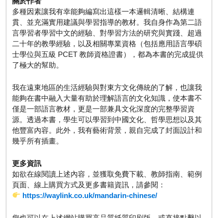
關於作者
多種因素讓我有幸能夠編寫出這樣一本邏輯清晰、結構連
貫、並充滿實用建議與學習指導的教材。我自身作為第二語
言學習者學習中文的經驗、對學習方法的研究與實踐、超過
二十年的教學經驗，以及相關專業資格（包括應用語言學碩
士學位與五級 PCET 教師資格證書），都為本書的完成提供
了極大的幫助。
我在遠東地區的生活經驗與對東方文化傳統的了解，也讓我
能夠在書中融入大量有助於理解語言的文化知識，使本書不
僅是一部語言教材，更是一部兼具文化深度的完整學習資
源。透過本書，學生可以學習到中國文化、哲學思想以及其
他豐富內容。此外，我有藝術背景，親自完成了封面設計和
幾乎所有插畫。
更多資訊
如欲在線閱讀上述內容，並獲取免費下載、教師指南、範例
頁面、線上購買方式及更多書籍資訊，請參閱：
https://waylink.co.uk/mandarin-chinese/
您也可以在上述網站購買高品質紙質印刷版，或直接點擊以