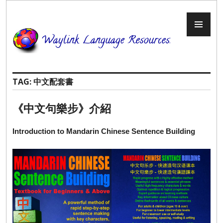
Skip
to
PR
content
ME
TAG:
中文配套書
《中文句樂步》介紹
Introduction to Mandarin Chinese Sentence Building