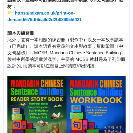
材：
https://mixam.co.uk/print-on-
demand/676df6ea8d2d2b026055f421
讀本與練習冊
此外，還有一本相關的練習冊（製作中）以及一本故事讀本
（已完成）。讀本透過有意義的文本與故事，幫助鞏固《中
文句樂步》（MCSB, Mandarin Chinese Sentence Building）
教材中所學的詞彙與漢字。主要的 MCSB 教材是為了列印而
設計的, 而讀本可以在螢幕上閱讀或印出閱讀。