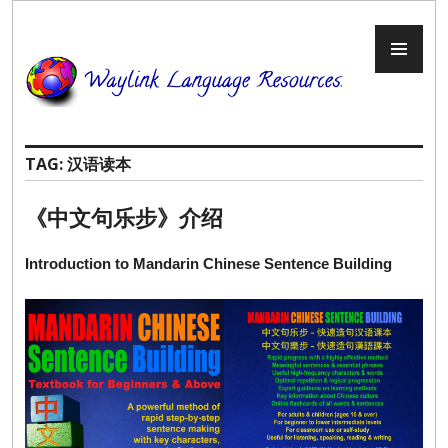
Skip
to
PR
content
ME
TAG:
汉语读本
《中文句乐步》介绍
Introduction to Mandarin Chinese Sentence Building